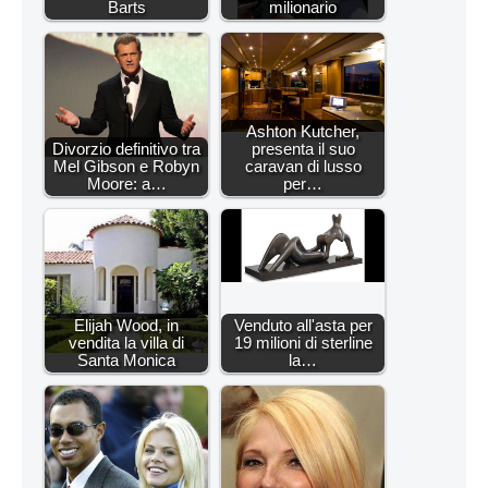
Barts
milionario
Ashton Kutcher,
Divorzio definitivo tra
presenta il suo
Mel Gibson e Robyn
caravan di lusso
Moore: a…
per…
Elijah Wood, in
Venduto all'asta per
vendita la villa di
19 milioni di sterline
Santa Monica
la…