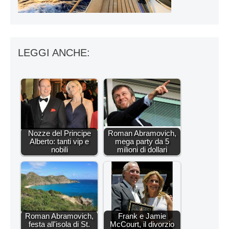
LEGGI ANCHE:
Nozze del Principe
Roman Abramovich,
Alberto: tanti vip e
mega party da 5
nobili
milioni di dollari
Roman Abramovich,
Frank e Jamie
festa all'isola di St.
McCourt, il divorzio