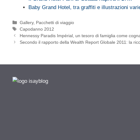
Baby Grand Hotel, tra graffiti e illustrazioni vari
Categorie
Gallery
,
Pacchetti di viaggio
Tag
Capodanno 2012
Hennessy Paradis Impérial, un tesoro di famiglia come cogn
Secondo il rapporto della Wealth Report Globale 2011: la ri