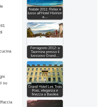
le
Natale 2011: Relax e
lusso all'Hotel Histrion
a…
241
di
Ferragosto 2012: a
 cucina
Taormina presso il
lussuoso Grand…
gni
ti su
Grand Hotel Les Trois
Rois, eleganza e
finezza a Basilea
ffaccia