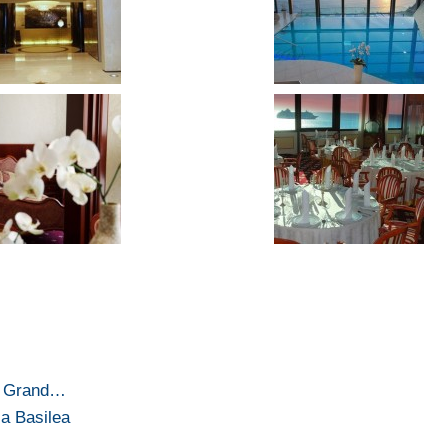
…
so Grand…
 a Basilea