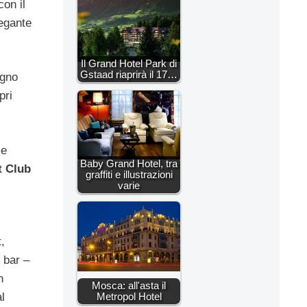
con il
legante
Il Grand Hotel Park di
Gstaad riaprirà il 17…
agno
pri
me
Baby Grand Hotel, tra
t Club
graffiti e illustrazioni
varie
,
 bar –
n
Mosca: all'asta il
l
Metropol Hotel