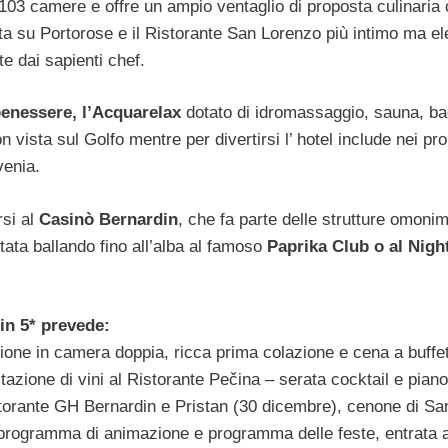
 103 camere e offre un ampio ventaglio di proposta culinaria 
a su Portorose e il Ristorante San Lorenzo più intimo ma e
e dai sapienti chef.
benessere, l’Acquarelax
dotato di idromassaggio, sauna, b
ista sul Golfo mentre per divertirsi l’ hotel include nei pro
venia.
rsi al
Casinò Bernardin
, che fa parte delle strutture omoni
tata ballando fino all’alba al famoso
Paprika Club o al Nigh
in 5* prevede:
ione in camera doppia, ricca prima colazione e cena a buffet
tazione di vini al Ristorante Pečina – serata cocktail e piano
torante GH Bernardin e Pristan (30 dicembre), cenone di Sa
 programma di animazione e programma delle feste, entrata a