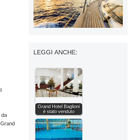
LEGGI ANCHE:
l
Grand Hotel Baglioni
è stato venduto
 da
l Grand