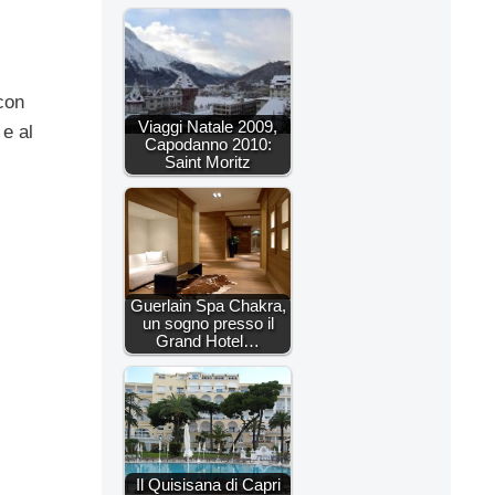
con
Viaggi Natale 2009,
 e al
Capodanno 2010:
Saint Moritz
Guerlain Spa Chakra,
un sogno presso il
Grand Hotel…
Il Quisisana di Capri