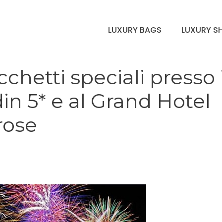
LUXURY BAGS
LUXURY S
hetti speciali presso i
n 5* e al Grand Hotel
rose