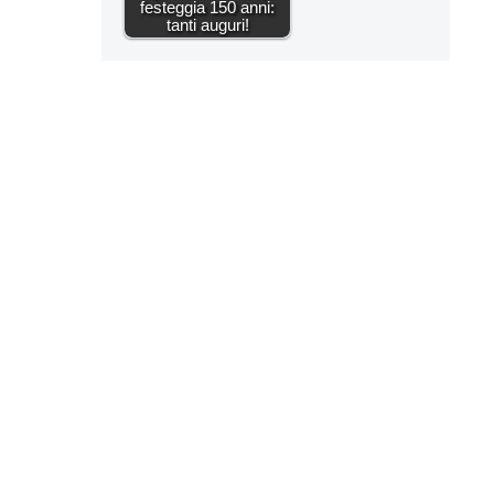
festeggia 150 anni:
tanti auguri!