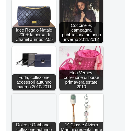
Coccinelle,
Idee Regalo Natale
campagna
2009: la borsa di
pubblicitaria autunno
Chanel Jumbo 2.55
inverno 2011/2012
Elda Verney,
Furla, collezione
collezione di borse
accessori autunno
primavera estate
inverno 2010/2011
2010
Dolce e Gabbana -
1^ Classe Alviero
collezione autunno
Martini presenta Time