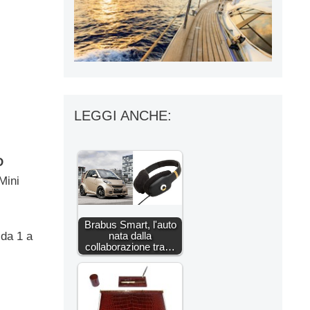
LEGGI ANCHE:
D
Mini
Brabus Smart, l'auto
 da 1 a
nata dalla
collaborazione tra…