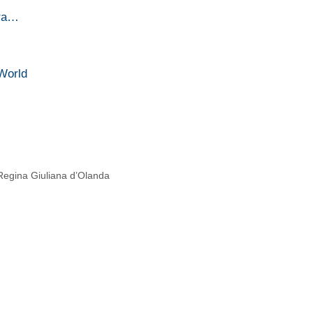
tra…
eWorld
 Regina Giuliana d’Olanda