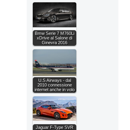
Bmw Serie 7 M760Li
xDrive al Salone di
Ginevra 2016
U.S Airways - dal
2010 connessione
internet anche in volo
Jaguar F-Type SVR