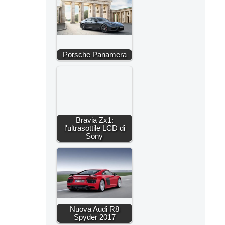
Porsche Panamera
Bravia Zx1:
l'ultrasottile LCD di
Sony
Nuova Audi R8
Spyder 2017