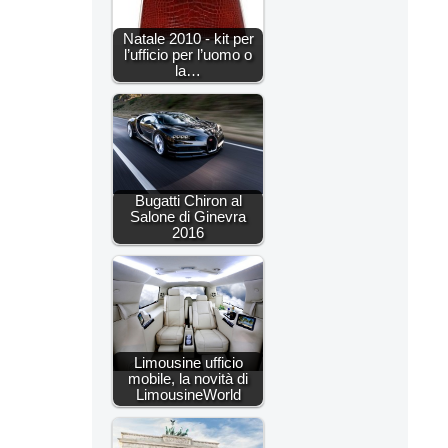
Natale 2010 - kit per
l’ufficio per l’uomo o
la…
Bugatti Chiron al
Salone di Ginevra
2016
Limousine ufficio
mobile, la novità di
LimousineWorld