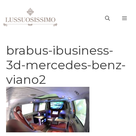
Vai
al
ME
contenuto
brabus-ibusiness-
3d-mercedes-benz-
viano2