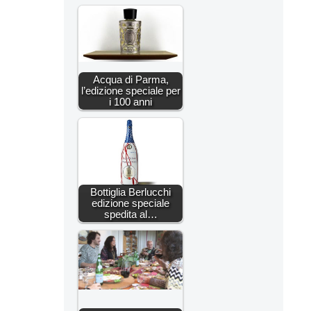
Acqua di Parma,
l’edizione speciale per
i 100 anni
Bottiglia Berlucchi
edizione speciale
spedita al…