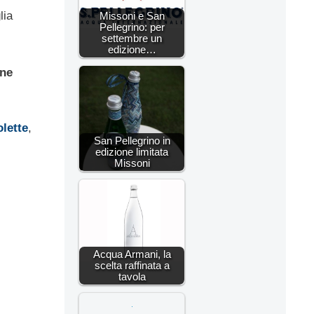
lia
Missoni e San
Pellegrino: per
settembre un
edizione…
one
lette
,
San Pellegrino in
edizione limitata
Missoni
Acqua Armani, la
scelta raffinata a
tavola