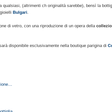
 qualsiasi, (altrimenti ch originalità sarebbe), bensì la bottig
ioielli
Bulgari
.
acone di vetro, con una riproduzione di un opera della
collezi
sarà disponibile esclusivamente nella boutique parigina di
Co
izione…
ottiglia