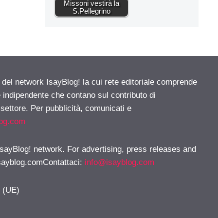
Missoni vestirà la
S.Pellegrino
e del network IsayBlog! la cui rete editoriale comprende
e indipendente che contano sul contributo di
 settore. Per pubblicità, comunicati e
log.com
 IsayBlog! network. For advertising, press releases and
sayblog.comContattaci
:
info@isayblog.com
y (UE)