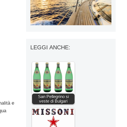
LEGGI ANCHE:
San Pellegrino si
veste di Bulgari
nalità e
cqua