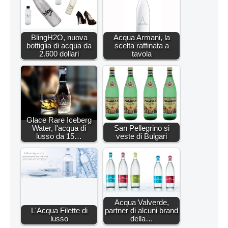
BlingH2O, nuova
Acqua Armani, la
bottiglia di acqua da
scelta raffinata a
2.600 dollari
tavola
Glace Rare Iceberg
Water, l'acqua di
San Pellegrino si
lusso da 15…
veste di Bulgari
Acqua Valverde,
L'Acqua Filette di
partner di alcuni brand
lusso
della…