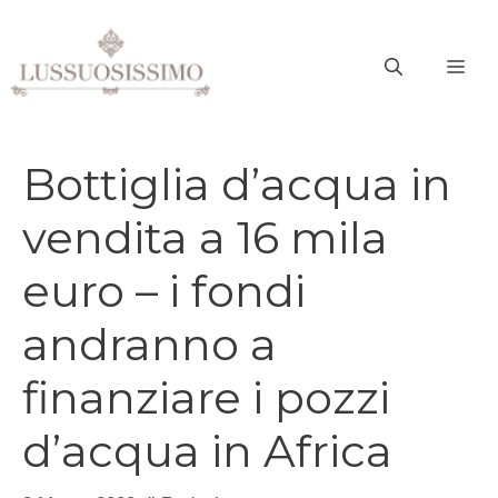
Vai
al
ME
contenuto
Bottiglia d’acqua in
vendita a 16 mila
euro – i fondi
andranno a
finanziare i pozzi
d’acqua in Africa