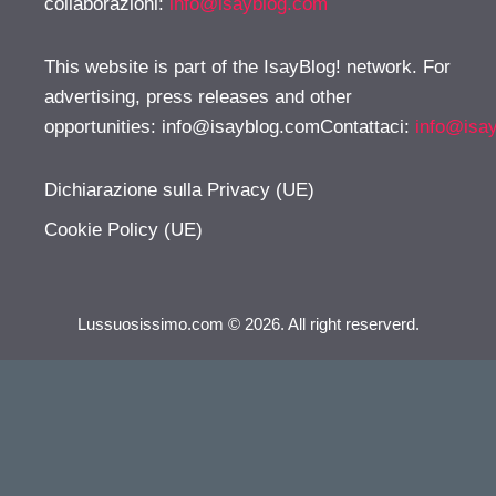
collaborazioni:
info@isayblog.com
This website is part of the IsayBlog! network. For
advertising, press releases and other
opportunities:
info@isayblog.comContattaci
:
info@isa
Dichiarazione sulla Privacy (UE)
Cookie Policy (UE)
Lussuosissimo.com © 2026. All right reserverd.