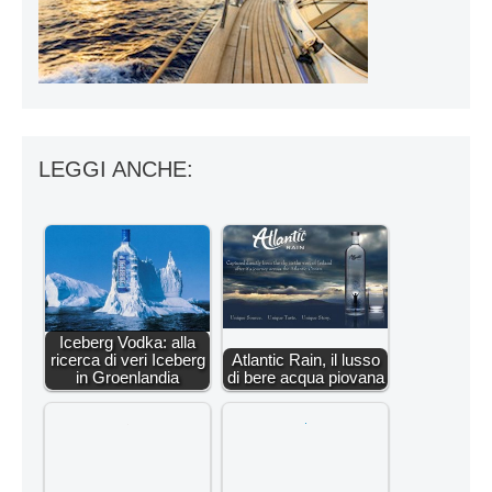
LEGGI ANCHE:
Iceberg Vodka: alla
ricerca di veri Iceberg
Atlantic Rain, il lusso
in Groenlandia
di bere acqua piovana