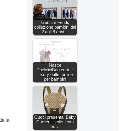
o
Gucci e Fendi,
collezione bambini dai
2 agli 8 anni…
Nasce
TheMiniBag.com, il
luxury outlet online
per bambini
Gucci presenta: Baby
dalla
Carrier, il sofisticato
ed…