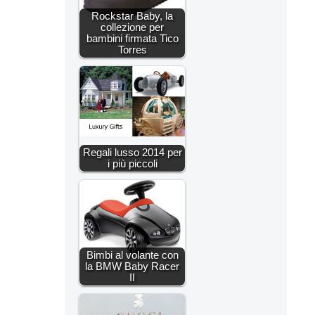
Rockstar Baby, la
collezione per
bambini firmata Tico
Torres
Regali lusso 2014 per
i più piccoli
Bimbi al volante con
la BMW Baby Racer
II