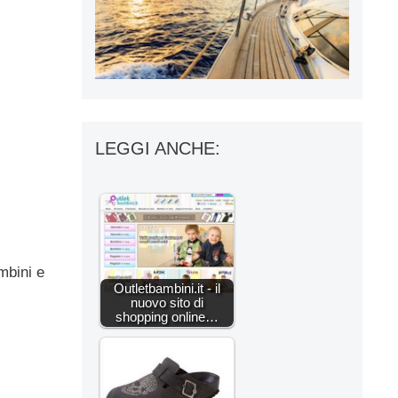
LEGGI ANCHE:
mbini e
Outletbambini.it - il
nuovo sito di
shopping online…