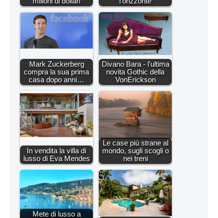
milioni di dollari
l'orizzonte
Mark Zuckerberg
Divano Bara - l'ultima
compra la sua prima
novita Gothic della
casa dopo anni…
VonErickson
Le case più strane al
In vendita la villa di
mondo, sugli scogli o
lusso di Eva Mendes
nei treni
Mete di lusso a