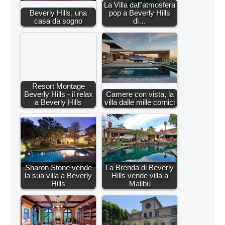
La Villa dall'atmosfera
Beverly Hills, una
pop a Beverly Hills
casa da sogno
di…
Resort Montage
Beverly Hills - il relax
Camere con vista, la
a Beverly Hills
villa dalle mille cornici
Sharon Stone vende
La Brenda di Beverly
la sua villa a Beverly
Hills vende villa a
Hills
Malibu