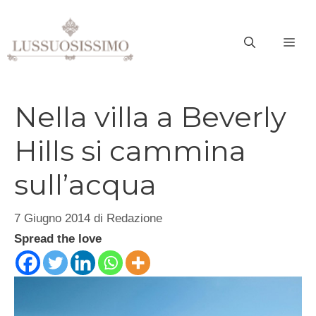
Vai
al
ME
contenuto
Nella villa a Beverly
Hills si cammina
sull’acqua
7 Giugno 2014
di
Redazione
Spread the love