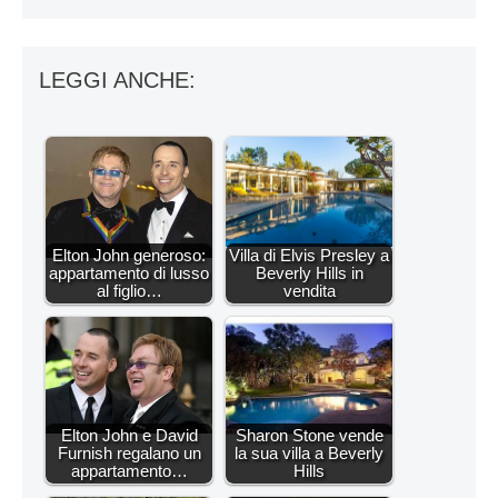
LEGGI ANCHE:
Elton John generoso:
Villa di Elvis Presley a
appartamento di lusso
Beverly Hills in
al figlio…
vendita
Elton John e David
Sharon Stone vende
Furnish regalano un
la sua villa a Beverly
appartamento…
Hills