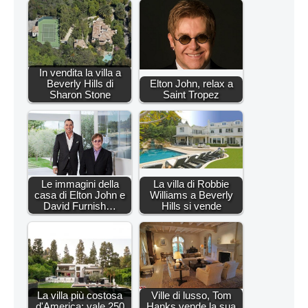
In vendita la villa a
Beverly Hills di
Elton John, relax a
Sharon Stone
Saint Tropez
Le immagini della
La villa di Robbie
casa di Elton John e
Williams a Beverly
David Furnish…
Hills si vende
La villa più costosa
Ville di lusso, Tom
d'America: vale 250
Hanks vende la sua