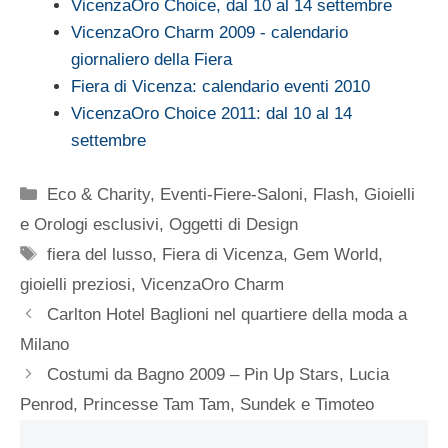
VicenzaOro Choice, dal 10 al 14 settembre
VicenzaOro Charm 2009 - calendario
giornaliero della Fiera
Fiera di Vicenza: calendario eventi 2010
VicenzaOro Choice 2011: dal 10 al 14
settembre
Categorie
Eco & Charity
,
Eventi-Fiere-Saloni
,
Flash
,
Gioielli
e Orologi esclusivi
,
Oggetti di Design
Tag
fiera del lusso
,
Fiera di Vicenza
,
Gem World
,
gioielli preziosi
,
VicenzaOro Charm
Carlton Hotel Baglioni nel quartiere della moda a
Milano
Costumi da Bagno 2009 – Pin Up Stars, Lucia
Penrod, Princesse Tam Tam, Sundek e Timoteo