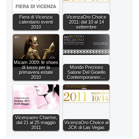
Fiera di Vicenza:
VicenzaOro Choice
calendario eventi
2011: dal 10 al 14
2010
settembre
Micam 2009: le shoes
di lusso per la
Mondo Prezioso
primavera estate
Salone Del Gioiello
2010
Contemporaneo:…
Vicenzaoro Charme,
dal 21 al 25 maggio
VicenzaOro Choice al
2011
JCK di Las Vegas