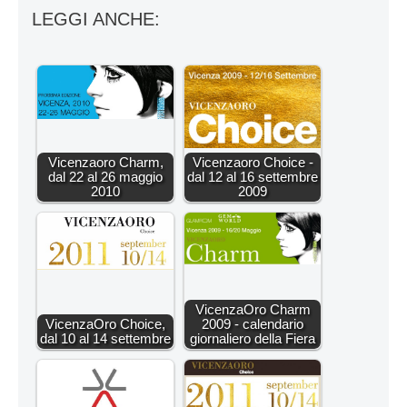
LEGGI ANCHE:
Vicenzaoro Charm,
Vicenzaoro Choice -
dal 22 al 26 maggio
dal 12 al 16 settembre
2010
2009
VicenzaOro Charm
VicenzaOro Choice,
2009 - calendario
dal 10 al 14 settembre
giornaliero della Fiera