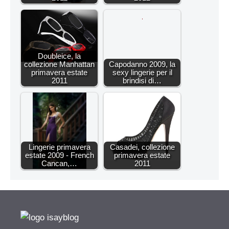
Doubleice, la
collezione Manhattan
Capodanno 2009, la
primavera estate
sexy lingerie per il
2011
brindisi di…
Lingerie primavera
Casadei, collezione
estate 2009 - French
primavera estate
Cancan,…
2011