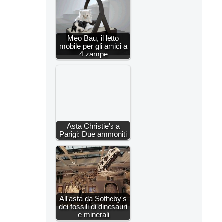
Meo Bau, il letto
mobile per gli amici a
4 zampe
Asta Christie's a
Parigi: Due ammoniti
All'asta da Sotheby's
dei fossili di dinosauri
e minerali