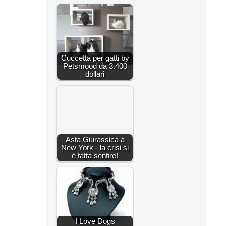
Cuccetta per gatti by
Petsmood da 3.400
dollari
Asta Giurassica a
New York - la crisi si
è fatta sentire!
I Love Dogs