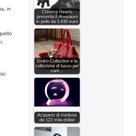
a, in
Chrome Hearts
presenta il dinosauro
in pelle da 5.630 euro
quello
i,
Ginko Collection e la
collezione di lusso per
cani…
osì
Acquario di meduse
da 122 mila dollari