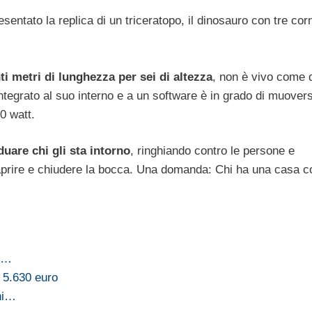
sentato la replica di un triceratopo, il dinosauro con tre corn
ti metri di lunghezza per sei di altezza
, non è vivo come 
tegrato al suo interno e a un software è in grado di muovers
00 watt.
duare chi gli sta intorno
, ringhiando contro le persone e
e aprire e chiudere la bocca. Una domanda: Chi ha una casa c
al…
 5.630 euro
ani…