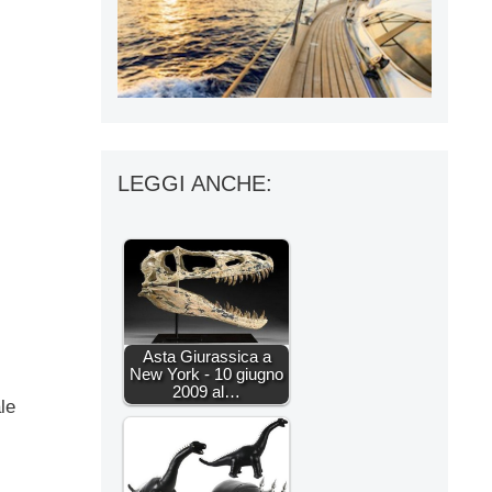
LEGGI ANCHE:
Asta Giurassica a
New York - 10 giugno
2009 al…
ale