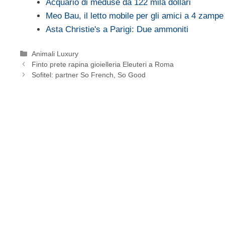
Acquario di meduse da 122 mila dollari
Meo Bau, il letto mobile per gli amici a 4 zampe
Asta Christie's a Parigi: Due ammoniti
Categorie
Animali Luxury
Finto prete rapina gioielleria Eleuteri a Roma
Sofitel: partner So French, So Good