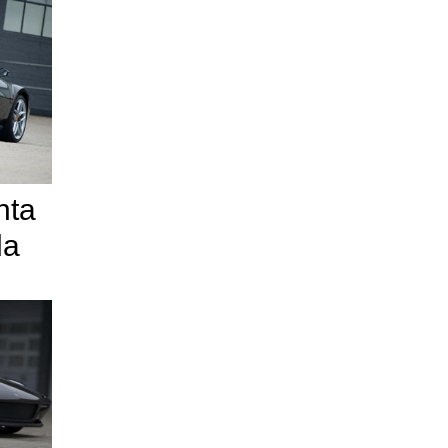
nta
da