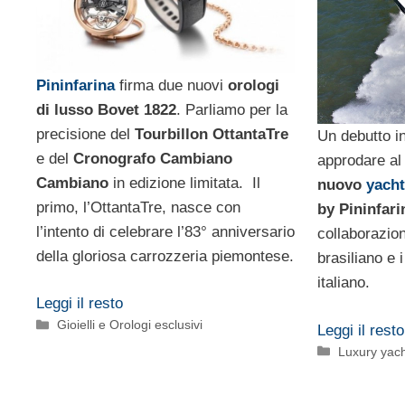
Pininfarina
firma due nuovi
orologi
di lusso Bovet 1822
. Parliamo per la
precisione del
Tourbillon OttantaTre
Un debutto in
e del
Cronografo Cambiano
approdare al
Cambiano
in edizione limitata. Il
nuovo
yacht
primo, l’OttantaTre, nasce con
by Pininfari
l’intento di celebrare l’83° anniversario
collaborazion
della gloriosa carrozzeria piemontese.
brasiliano e i
italiano.
Leggi il resto
Categorie
Gioielli e Orologi esclusivi
Leggi il resto
Categorie
Luxury yach