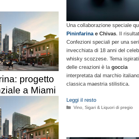
Una collaborazione speciale que
Pininfarina
e Chivas
. Il risult
Confezioni speciali per una ser
invecchiata di 18 anni del cele
whisky scozzese. Tema ispirat
delle creazioni è la
goccia
interpretata dal marchio italian
rina: progetto
classica maestria stilistica.
ziale a Miami
Leggi il resto
Categorie
Vino, Sigari & Liquori di pregio