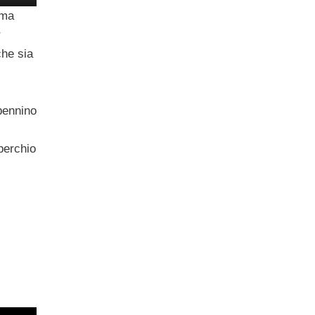
ima
r
che sia
pennino
perchio