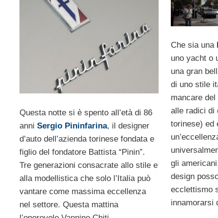
Che sia una
uno yacht o 
una gran bel
di uno stile 
mancare del 
alle radici d
Questa notte si è spento all’età di 86
torinese) ed
anni
Sergio Pininfarina
, il designer
un’eccellenz
d’auto dell’azienda torinese fondata e
universalmen
figlio del fondatore Battista “Pinin”.
gli americani
Tre generazioni consacrate allo stile e
design posso
alla modellistica che solo l’Italia può
ecclettismo 
vantare come massima eccellenza
innamorarsi d
nel settore. Questa mattina
l’onorevole Vannino Chiti,