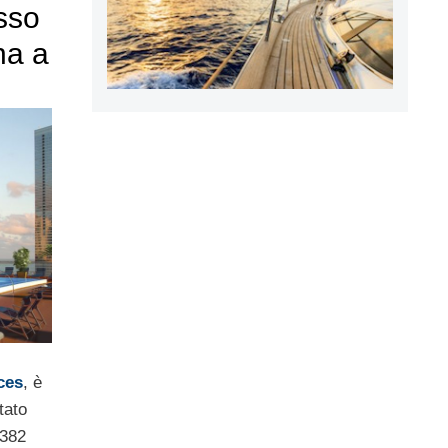
usso
na a
ces
, è
tato
 382