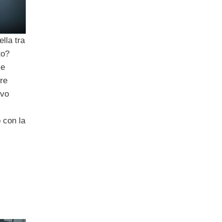
lla tra
ato?
ie
bre
ivo
o con la