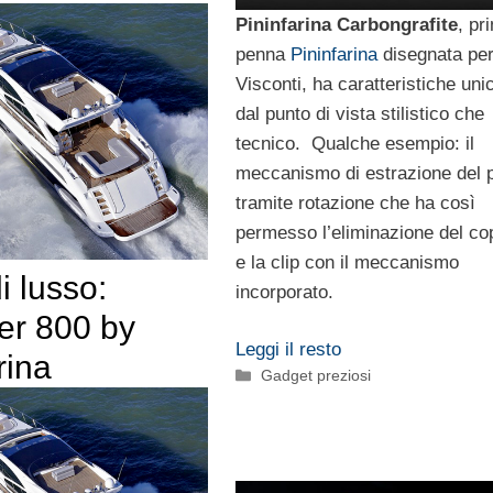
Pininfarina Carbongrafite
, pr
penna
Pininfarina
disegnata pe
Visconti, ha caratteristiche uni
dal punto di vista stilistico che
tecnico. Qualche esempio: il
meccanismo di estrazione del 
tramite rotazione che ha così
permesso l’eliminazione del co
e la clip con il meccanismo
i lusso:
incorporato.
er 800 by
Leggi il resto
rina
Categorie
Gadget preziosi