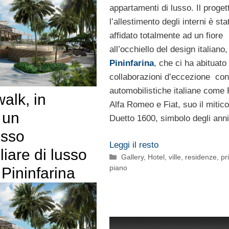
appartamenti di lusso. Il proget
l’allestimento degli interni è sta
affidato totalmente ad un fiore
all’occhiello del design italiano,
Pininfarina
, che ci ha abituato
collaborazioni d’eccezione co
automobilistiche italiane come F
alk, in
Alfa Romeo e Fiat, suo il mitico
 un
Duetto 1600, simbolo degli anni
sso
Leggi il resto
iare di lusso
Categorie
Gallery
,
Hotel, ville, residenze
,
pr
piano
 Pininfarina