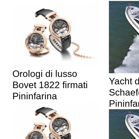
Orologi di lusso
Yacht d
Bovet 1822 firmati
Schaef
Pininfarina
Pininfa