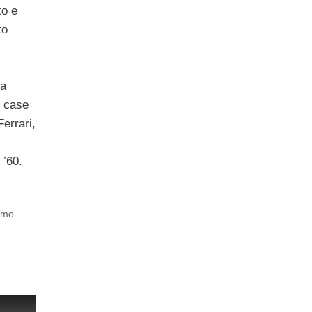
to e
to
 a
n case
errari,
 ’60.
imo