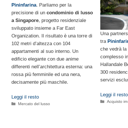
Pininfarina
. Parliamo per la
precisione di un
condominio di lusso
a Singapore
, progetto residenziale
sviluppato insieme a Far East
Una partners
Organization. Il risultato è una torre di
tra
Pininfari
102 metri d’altezza con 104
che vedrà la
appartamenti al suo interno. Un
complesso im
edificio elegante con due anime
Hallandale B
differenti nell’architettura esterna: una
300 residenc
rossa più femminile ed una nera,
servizi esclu
decisamente più maschile.
Leggi il resto
Leggi il resto
Categorie
Acquisto imm
Categorie
Mercato del lusso