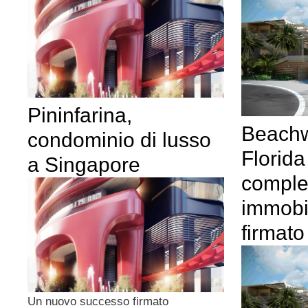
Pininfarina,
Beachw
condominio di lusso
Florida
a Singapore
comple
immobil
firmato
Un nuovo successo firmato