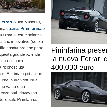
Ferrari
o una Maserati,
una
cucina
,
Pininfarina
è
la firma a testimonianza
italiano innovativo (senza
filo conduttore che porta
Pininfarina prese
i questa grande azienda
la nuova Ferrari 
 espressione di
400.000 euro
a riconosciuta
te. E prima o poi anche
, che in architettura e
no vantare un
senza pari, dovevano
ello stile Pininfarina.