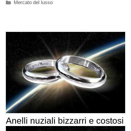
Categorie
Mercato del lusso
Anelli nuziali bizzarri e costosi