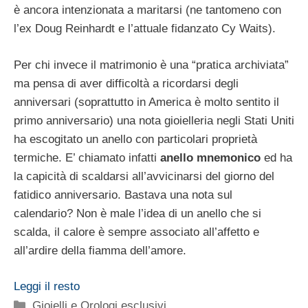
è ancora intenzionata a maritarsi (ne tantomeno con
l’ex Doug Reinhardt e l’attuale fidanzato Cy Waits).
Per chi invece il matrimonio è una “pratica archiviata”
ma pensa di aver difficoltà a ricordarsi degli
anniversari (soprattutto in America è molto sentito il
primo anniversario) una nota gioielleria negli Stati Uniti
ha escogitato un anello con particolari proprietà
termiche. E’ chiamato infatti
anello mnemonico
ed ha
la capicità di scaldarsi all’avvicinarsi del giorno del
fatidico anniversario. Bastava una nota sul
calendario? Non è male l’idea di un anello che si
scalda, il calore è sempre associato all’affetto e
all’ardire della fiamma dell’amore.
Leggi il resto
Categorie
Gioielli e Orologi esclusivi