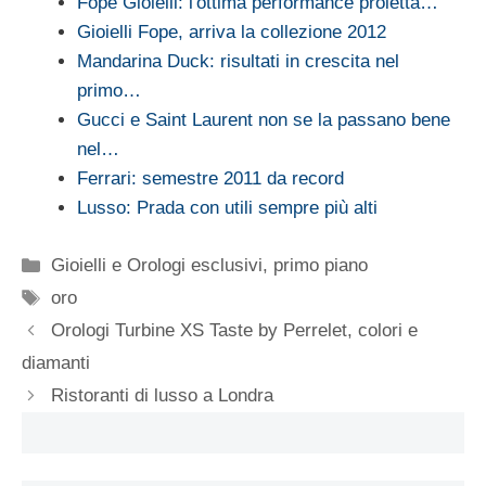
Fope Gioielli: l'ottima performance proietta…
Gioielli Fope, arriva la collezione 2012
Mandarina Duck: risultati in crescita nel
primo…
Gucci e Saint Laurent non se la passano bene
nel…
Ferrari: semestre 2011 da record
Lusso: Prada con utili sempre più alti
Categorie
Gioielli e Orologi esclusivi
,
primo piano
Tag
oro
Orologi Turbine XS Taste by Perrelet, colori e
diamanti
Ristoranti di lusso a Londra