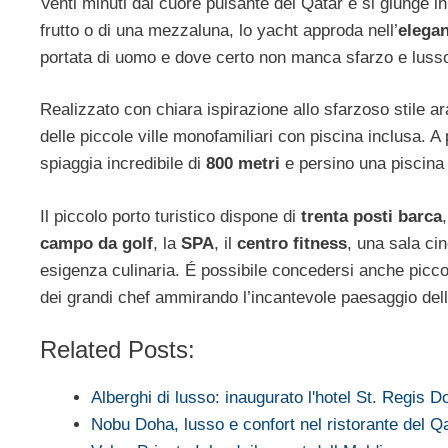
Venti minuti dal cuore pulsante del Qatar e si giunge in
frutto o di una mezzaluna, lo yacht approda nell’
elegan
portata di uomo e dove certo non manca sfarzo e luss
Realizzato con chiara ispirazione allo sfarzoso stile ar
delle piccole ville monofamiliari con piscina inclusa. A
spiaggia incredibile di
800 metri
e persino una piscina 
Il piccolo porto turistico dispone di
trenta posti barca
campo da golf
, la
SPA
, il
centro fitness
, una sala ci
esigenza culinaria. É possibile concedersi anche piccole
dei grandi chef ammirando l’incantevole paesaggio del
Related Posts:
Alberghi di lusso: inaugurato l'hotel St. Regis D
Nobu Doha, lusso e confort nel ristorante del Q