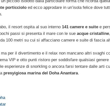
 un piccolo isolotto dalla particolare forma che ricorda quella
te porticciolo
ed ecco approdare in un’isola felice dove tutt
o.
abo, il resort ospita al suo interno
141 camere e suite
e per
 pochi passi si presenta il mare con le sue
acque cristalline
da 100 metri su cui si affacciano camere e suite di fascia al
, ma per il divertimento e il relax non mancano altri svaghi c
nema VIP e otto punti ristoro per soddisfare qualsiasi genere 
 esperienze di snorkling o ancora farsi tentare dalle arti cu
la
presyigiosa marina del Doha Anantara
.
oha
atar