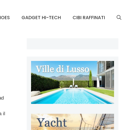
HOES
GADGET HI-TECH
CIBI RAFFINATI
ad
 il