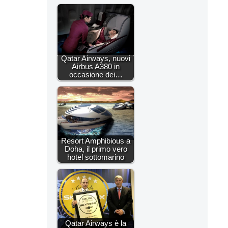
Qatar Airways, nuovi
Airbus A380 in
occasione dei…
Resort Amphibious a
Doha, il primo vero
hotel sottomarino
Qatar Airways è la