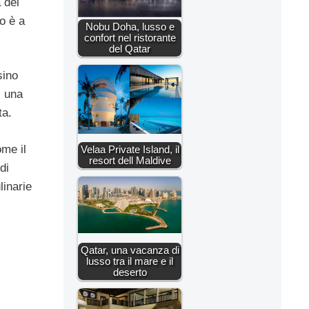
 del
o è a
Nobu Doha, lusso e
confort nel ristorante
del Qatar
sino
, una
ta.
ome il
Velaa Private Island, il
resort dell Maldive
di
linarie
Qatar, una vacanza di
lusso tra il mare e il
deserto