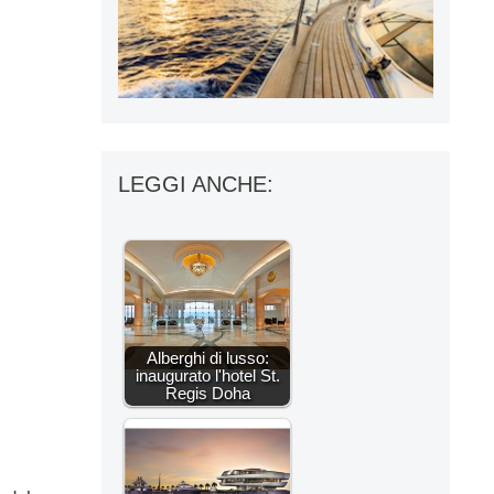
LEGGI ANCHE:
Alberghi di lusso:
inaugurato l'hotel St.
Regis Doha