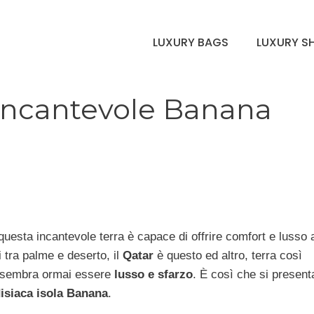
LUXURY BAGS
LUXURY S
l’incantevole Banana
 questa incantevole terra è capace di offrire comfort e lusso 
i tra palme e deserto, il
Qatar
è questo ed altro, terra così
e sembra ormai essere
lusso e sfarzo
. È così che si presenta
isiaca isola Banana
.