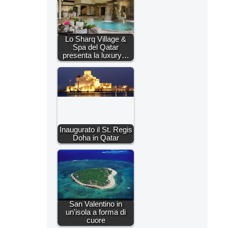
Lo Sharq Village &
Spa del Qatar
presenta la luxury…
Inaugurato il St. Regis
Doha in Qatar
San Valentino in
un'isola a forma di
cuore