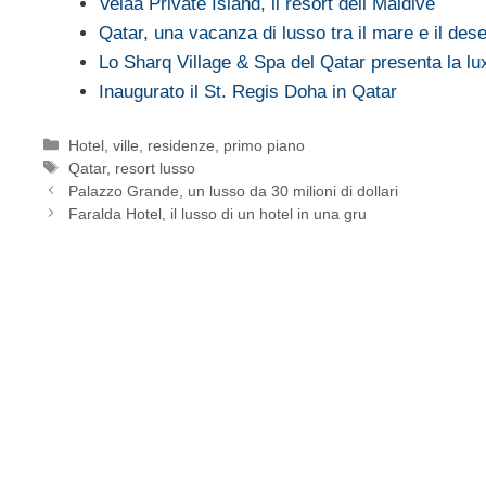
Velaa Private Island, il resort dell Maldive
Qatar, una vacanza di lusso tra il mare e il dese
Lo Sharq Village & Spa del Qatar presenta la l
Inaugurato il St. Regis Doha in Qatar
Categorie
Hotel, ville, residenze
,
primo piano
Tag
Qatar
,
resort lusso
Palazzo Grande, un lusso da 30 milioni di dollari
Faralda Hotel, il lusso di un hotel in una gru