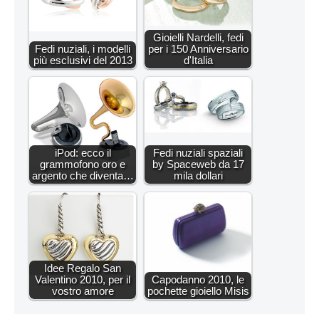
Gioielli Nardelli, fedi
Fedi nuziali, i modelli
per i 150 Anniversario
più esclusivi del 2013
d'Italia
iPod: ecco il
Fedi nuziali spaziali
grammofono oro e
by Spaceweb da 17
argento che diventa…
mila dollari
Idee Regalo San
Valentino 2010, per il
Capodanno 2010, le
vostro amore
pochette gioiello Misis