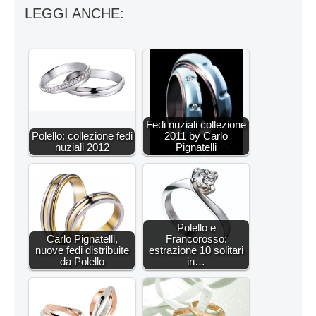
LEGGI ANCHE:
Fedi nuziali collezione
Polello: collezione fedi
2011 by Carlo
nuziali 2012
Pignatelli
Polello e
Carlo Pignatelli,
Francorosso:
nuove fedi distribuite
estrazione 10 solitari
da Polello
in…