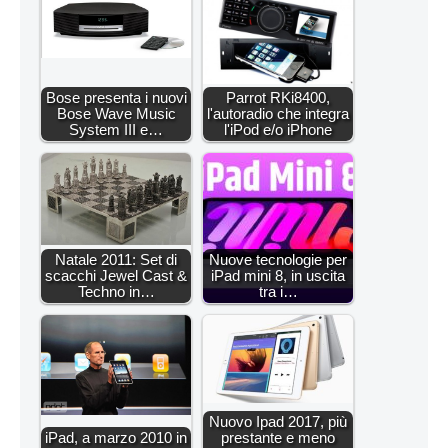
Bose presenta i nuovi
Parrot RKi8400,
Bose Wave Music
l'autoradio che integra
System III e…
l'iPod e/o iPhone
Natale 2011: Set di
Nuove tecnologie per
scacchi Jewel Cast &
iPad mini 8, in uscita
Techno in…
tra i…
Nuovo Ipad 2017, più
iPad, a marzo 2010 in
prestante e meno