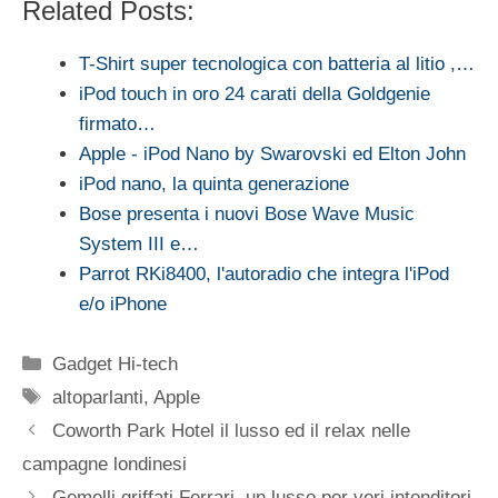
Related Posts:
T-Shirt super tecnologica con batteria al litio ,…
iPod touch in oro 24 carati della Goldgenie
firmato…
Apple - iPod Nano by Swarovski ed Elton John
iPod nano, la quinta generazione
Bose presenta i nuovi Bose Wave Music
System III e…
Parrot RKi8400, l'autoradio che integra l'iPod
e/o iPhone
Categorie
Gadget Hi-tech
Tag
altoparlanti
,
Apple
Coworth Park Hotel il lusso ed il relax nelle
campagne londinesi
Gemelli griffati Ferrari, un lusso per veri intenditori