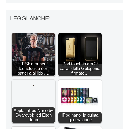
LEGGI ANCHE:
T-Shirt super
iPod touch in oro 24
tecnologica con
carati della Goldgenie
batteria al litio ,…
firmato…
Apple - iPod Nano by
Swarovski ed Elton
iPod nano, la quinta
John
generazione