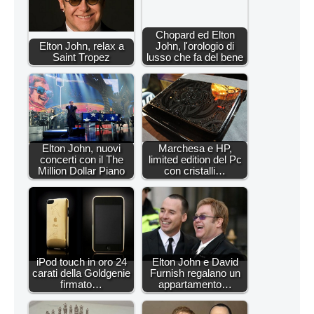
Chopard ed Elton
Elton John, relax a
John, l'orologio di
Saint Tropez
lusso che fa del bene
Elton John, nuovi
Marchesa e HP,
concerti con il The
limited edition del Pc
Million Dollar Piano
con cristalli…
iPod touch in oro 24
Elton John e David
carati della Goldgenie
Furnish regalano un
firmato…
appartamento…