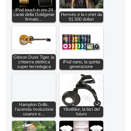
iPod touch in oro 24
carati della Goldgenie
Hermès e la t-shirt da
firmato…
91.500 dollari
Gibson Dusk Tiger, la
chitarrra elettrica
iPod nano, la quinta
super tecnologica
generazione
Hampton Grills,
l'azienda rivoluziona
YikeBike, la bici del
usanze e…
futuro