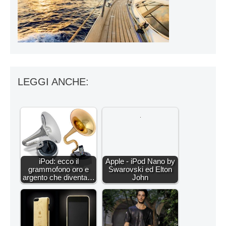
LEGGI ANCHE:
iPod: ecco il
Apple - iPod Nano by
grammofono oro e
Swarovski ed Elton
argento che diventa…
John