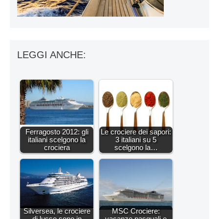
LEGGI ANCHE:
Ferragosto 2012: gli
Le crociere dei sapori:
italiani scelgono la
3 italiani su 5
crociera
scelgono la…
Silversea, le crociere
MSC Crociere:
di lusso sono in
vacanze pasquali e