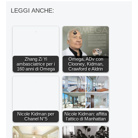
LEGGI ANCHE:
Zhang Zi Yi
Omega, ADv con
ambasciatrice per i
Clooney, Kidman,
160 anni di Omega
Crawford e Aldrin
Nicole Kidman per
Nicole Kidman: affitta
Chanel N°5
l'attico di Manhattan