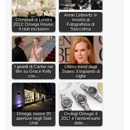
Annie Leibovitz in
Olimpiadi di Londra
mostra al
2012: Omega House,
Fotografiska di
il club esclusivo
Stoccolma
I gioielli di Cartier nel
Ultimo trend dagli
film su Grace Kelly
States: il trapianto di
con…
ciglia
Omega, nuove 20
Orologi Omega: il
aperture negli Stati
2017 è l'anniversario
Uniti
dello…