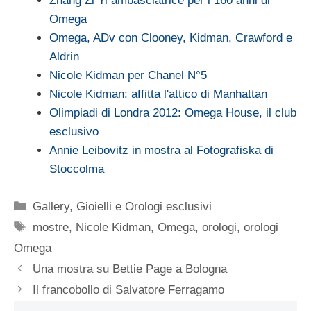
Zhang Zi Yi ambasciatrice per i 160 anni di
Omega
Omega, ADv con Clooney, Kidman, Crawford e
Aldrin
Nicole Kidman per Chanel N°5
Nicole Kidman: affitta l'attico di Manhattan
Olimpiadi di Londra 2012: Omega House, il club
esclusivo
Annie Leibovitz in mostra al Fotografiska di
Stoccolma
Categorie
Gallery
,
Gioielli e Orologi esclusivi
Tag
mostre
,
Nicole Kidman
,
Omega
,
orologi
,
orologi
Omega
Una mostra su Bettie Page a Bologna
Il francobollo di Salvatore Ferragamo