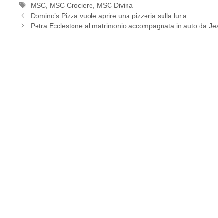
Tag
MSC
,
MSC Crociere
,
MSC Divina
Domino’s Pizza vuole aprire una pizzeria sulla luna
Petra Ecclestone al matrimonio accompagnata in auto da Jea