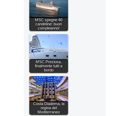
MSC spegne 40
candeline: buon
compleanno!
MSC Preziosa,
finalmente tutti a
bordo
Costa Diadema, la
regina del
Mediterraneo