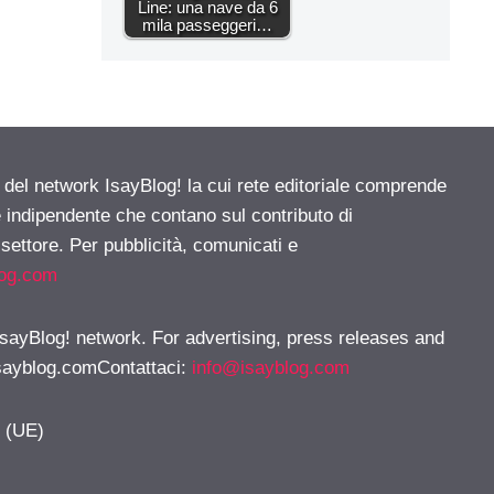
Line: una nave da 6
mila passeggeri…
e del network IsayBlog! la cui rete editoriale comprende
e indipendente che contano sul contributo di
 settore. Per pubblicità, comunicati e
log.com
 IsayBlog! network. For advertising, press releases and
sayblog.comContattaci
:
info@isayblog.com
y (UE)