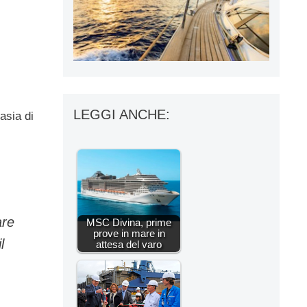
LEGGI ANCHE:
asia di
are
MSC Divina, prime
prove in mare in
l
attesa del varo