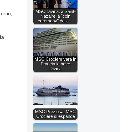
MSC Divina: a Saint-
turno,
Nazaire la "coin
ceremony" della…
la
MSC Crociere vara in
Francia la nave
Divina
MSC Preziosa, MSC
Crociere si espande