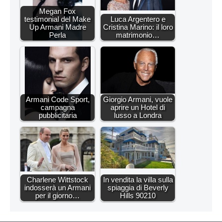
Megan Fox
testimonial del Make
Luca Argentero e
Up Armani Madre
Cristina Marino: il loro
Perla
matrimonio…
Armani Code Sport,
Giorgio Armani, vuole
campagna
aprire un Hotel di
pubblicitaria
lusso a Londra
Charlene Wittstock
In vendita la villa sulla
indosserà un Armani
spiaggia di Beverly
per il giorno…
Hills 90210