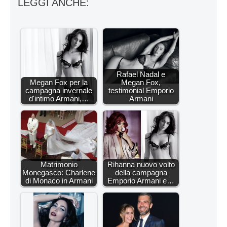
LEGGI ANCHE:
Rafael Nadal e
Megan Fox per la
Megan Fox,
campagna invernale
testimonial Emporio
d'intimo Armani,…
Armani
Matrimonio
Rihanna nuovo volto
Monegasco: Charlene
della campagna
di Monaco in Armani
Emporio Armani e…