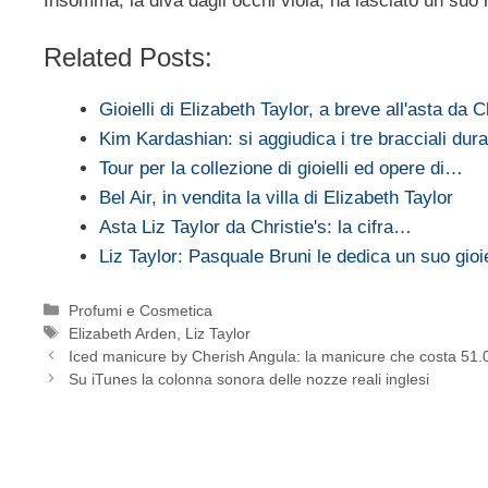
Insomma, la diva dagli occhi viola, ha lasciato un suo ri
Related Posts:
Gioielli di Elizabeth Taylor, a breve all'asta da C
Kim Kardashian: si aggiudica i tre bracciali du
Tour per la collezione di gioielli ed opere di…
Bel Air, in vendita la villa di Elizabeth Taylor
Asta Liz Taylor da Christie's: la cifra…
Liz Taylor: Pasquale Bruni le dedica un suo gioi
Categorie
Profumi e Cosmetica
Tag
Elizabeth Arden
,
Liz Taylor
Iced manicure by Cherish Angula: la manicure che costa 51.0
Su iTunes la colonna sonora delle nozze reali inglesi