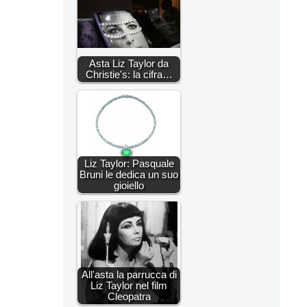
Asta Liz Taylor da
Christie's: la cifra…
Liz Taylor: Pasquale
Bruni le dedica un suo
gioiello
All'asta la parrucca di
Liz Taylor nel film
Cleopatra