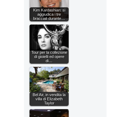
Kim Kardashian: si
aggiudica i tre
bracciali durante…
Tour per la collezione
di gioielli ed opere
di…
Bel Air, in vendita la
villa di Elizabeth
Taylor