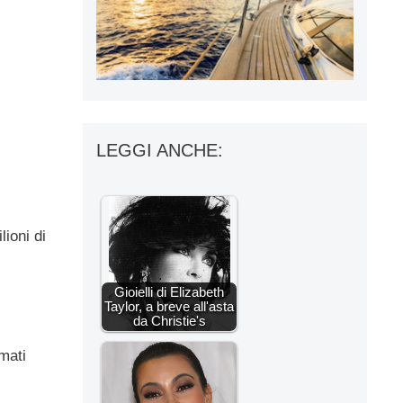
LEGGI ANCHE:
ioni di
Gioielli di Elizabeth
Taylor, a breve all'asta
da Christie's
amati