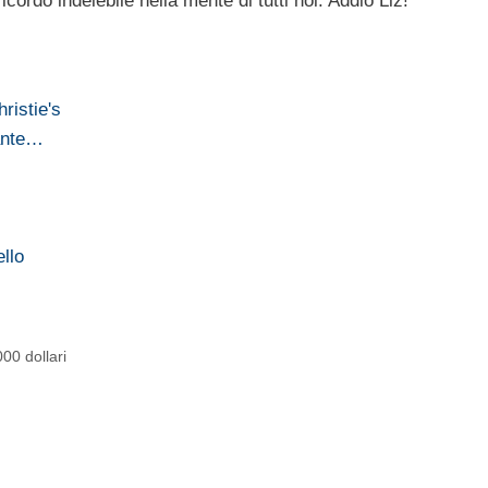
cordo indelebile nella mente di tutti noi. Addio Liz!
hristie's
rante…
ello
00 dollari