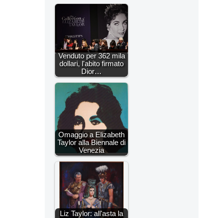
Venduto per 362 mila
dollari, l'abito firmato
Dior…
Omaggio a Elizabeth
Taylor alla Biennale di
Venezia
Liz Taylor: all'asta la