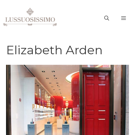
Vai
al
ME
contenuto
Elizabeth Arden