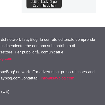
abiti di Lady D per
276 mila dollari
e del network IsayBlog! la cui rete editoriale comprende
e indipendente che contano sul contributo di
 settore. Per pubblicità, comunicati e
log.com
 IsayBlog! network. For advertising, press releases and
sayblog.comContattaci
:
info@isayblog.com
y (UE)