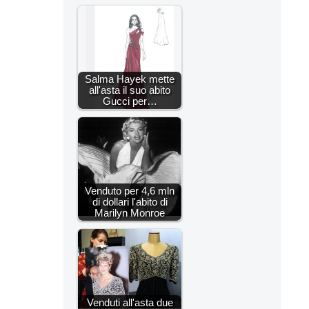
Salma Hayek mette
all'asta il suo abito
Gucci per…
Venduto per 4,6 mln
di dollari l'abito di
Marilyn Monroe
Venduti all'asta due