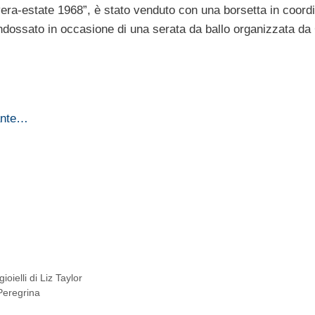
vera-estate 1968”, è stato venduto con una borsetta in coordi
a indossato in occasione di una serata da ballo organizzata d
rante…
…
ioielli di Liz Taylor
 Peregrina