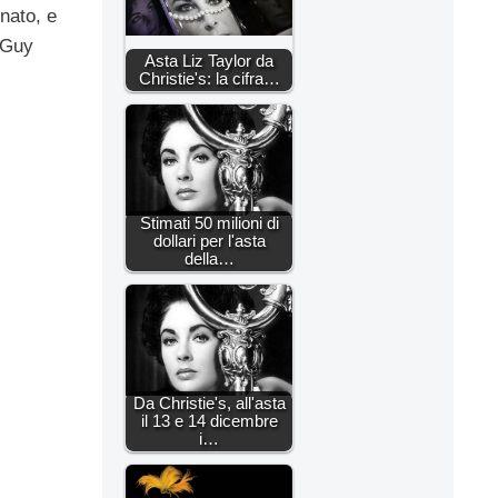
nato, e
a Guy
Asta Liz Taylor da
Christie's: la cifra…
Stimati 50 milioni di
dollari per l'asta
della…
Da Christie's, all'asta
il 13 e 14 dicembre
i…