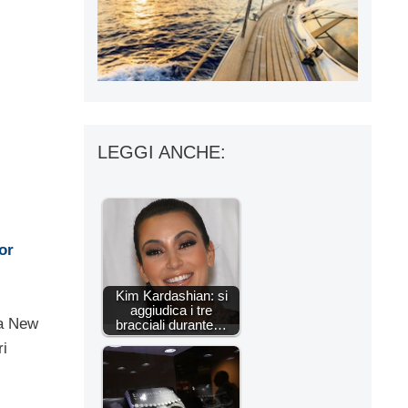
LEGGI ANCHE:
or
Kim Kardashian: si
aggiudica i tre
a New
bracciali durante…
ri