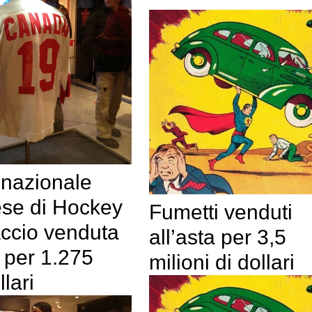
 nazionale
se di Hockey
Fumetti venduti
accio venduta
all’asta per 3,5
a per 1.275
milioni di dollari
llari