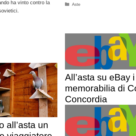
ndo ha vinto contro la
Categorie
Aste
ovietici.
All’asta su eBay i
memorabilia di C
Concordia
 all’asta un
e viaggiatore