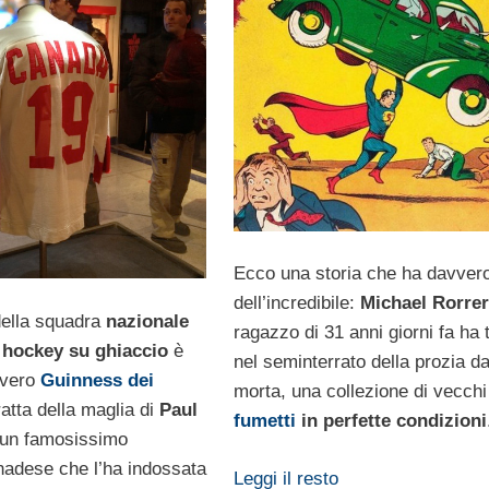
Ecco una storia che ha davver
dell’incredibile:
Michael Rorrer
ella squadra
nazionale
ragazzo di 31 anni giorni fa ha 
 hockey su ghiaccio
è
nel seminterrato della prozia d
 vero
Guinness dei
morta, una collezione di vecchi
tratta della maglia di
Paul
fumetti
in perfette condizioni
 un famosissimo
nadese che l’ha indossata
Leggi il resto