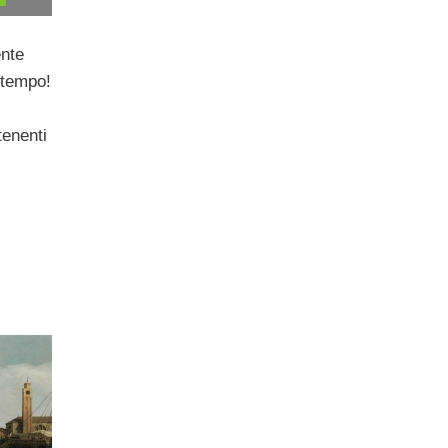
ente
tempo!
tenenti