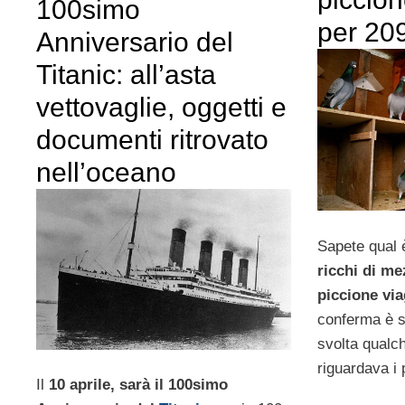
100simo
per 209
Anniversario del
Titanic: all’asta
vettovaglie, oggetti e
documenti ritrovato
nell’oceano
Sapete qual 
ricchi di m
piccione via
conferma è 
svolta qualc
riguardava i 
Il
10 aprile, sarà il 100simo