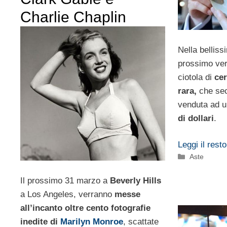
Charlie Chaplin
Nella belliss
prossimo ver
ciotola di
cer
rara,
che sec
venduta ad u
di dollari
.
Leggi il resto
Categorie
Aste
Il prossimo 31 marzo a
Beverly Hills
a Los Angeles, verranno
messe
all’incanto oltre cento fotografie
inedite di
Marilyn Monroe
, scattate