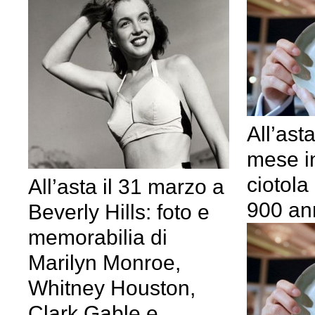
All’ast
mese i
ciotola
All’asta il 31 marzo a
900 an
Beverly Hills: foto e
memorabilia di
Marilyn Monroe,
Whitney Houston,
Clark Gable e