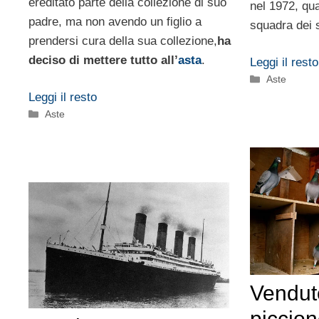
ereditato parte della collezione di suo
nel 1972, qua
padre, ma non avendo un figlio a
squadra dei s
prendersi cura della sua collezione,
ha
deciso di mettere tutto all’
asta
.
Leggi il resto
Categorie
Aste
Leggi il resto
Categorie
Aste
Venduto
piccion