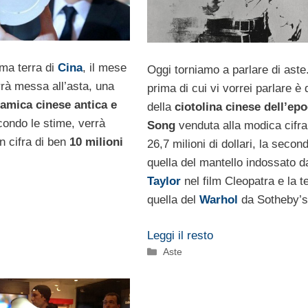
ima terra di
Cina
, il mese
Oggi torniamo a parlare di aste
rà messa all’asta, una
prima di cui vi vorrei parlare è 
amica cinese antica e
della
ciotolina cinese dell’ep
ondo le stime, verrà
Song
venduta alla modica cifra
n cifra di ben
10 milioni
26,7 milioni di dollari, la secon
quella del mantello indossato 
Taylor
nel film Cleopatra e la t
quella del
Warhol
da Sotheby’s
Leggi il resto
Categorie
Aste