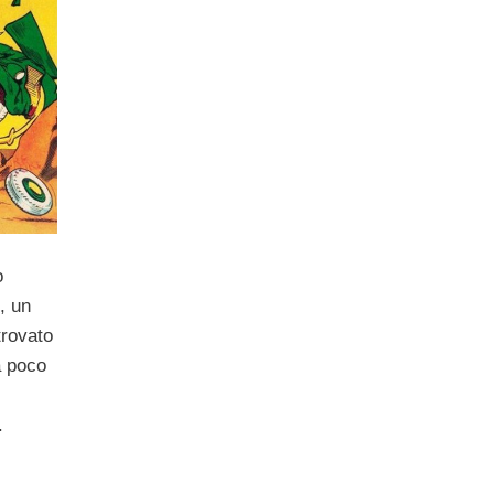
o
, un
trovato
a poco
.