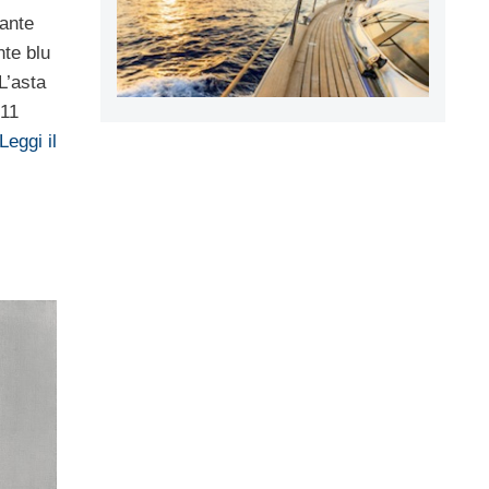
mante
nte blu
L’asta
 11
Leggi il