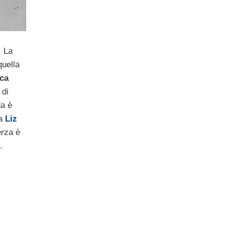
. La
quella
oca
 di
da è
da
Liz
erza è
.