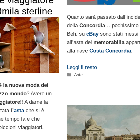
mila sterline
Quanto sarà passato dall’incid
della
Concordia
… pochissimo 
Beh, su
eBay
sono stati messi
all’asta dei
memorabilia
appar
alla nave
Costa Concordia
.
Leggi il resto
Categorie
Aste
è
la nuova moda dei
ezzo mondo
? Avere un
ggiatore
!! A darne la
stata
l’
asta
che si è
he tempo fa e che
piccioni viaggiatori.