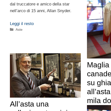
dal truccatore e amico della star
nell’arco di 15 anni, Allan Snyder.
Leggi il resto
Categorie
Aste
Maglia
canade
su ghi
all’ast
mila do
All’asta una