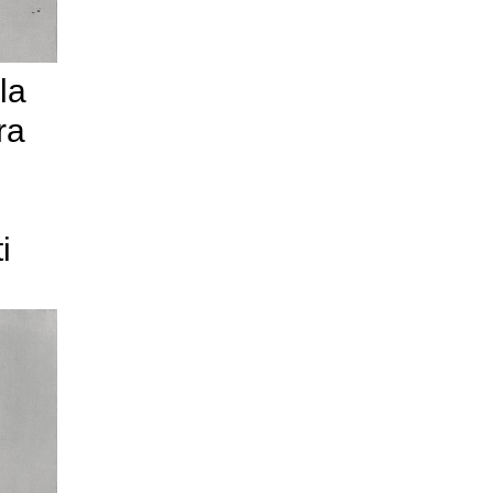
la
ra
i