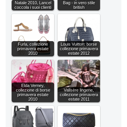
Natale 2010, Lancel
Bag - in vero stile
coccola i suoi clienti
british
Furla, collezione
Louis Vuitton: borse
primavera estate
collezione primavera
2010
estate 2012
Elda Verney,
collezione di borse
Valisère lingerie,
primavera estate
collezione primavera
2010
estate 2011