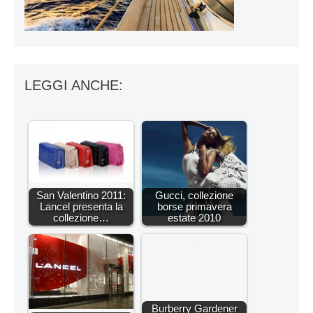
LEGGI ANCHE:
San Valentino 2011:
Gucci, collezione
Lancel presenta la
borse primavera
collezione…
estate 2010
Burberry Gardener