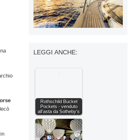
una
LEGGI ANCHE:
archio
orse
Rothschild Bucket
Pockets - venduto
 decò
all'asta da Sotheby's
in