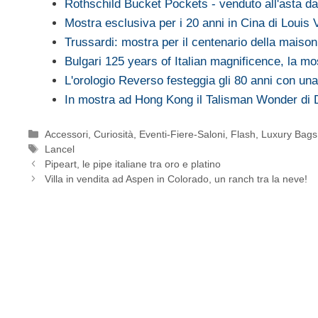
Rothschild Bucket Pockets - venduto all'asta d
Mostra esclusiva per i 20 anni in Cina di Louis 
Trussardi: mostra per il centenario della maison
Bulgari 125 years of Italian magnificence, la m
L'orologio Reverso festeggia gli 80 anni con un
In mostra ad Hong Kong il Talisman Wonder di
Categorie
Accessori
,
Curiosità
,
Eventi-Fiere-Saloni
,
Flash
,
Luxury Bags
Tag
Lancel
Pipeart, le pipe italiane tra oro e platino
Villa in vendita ad Aspen in Colorado, un ranch tra la neve!