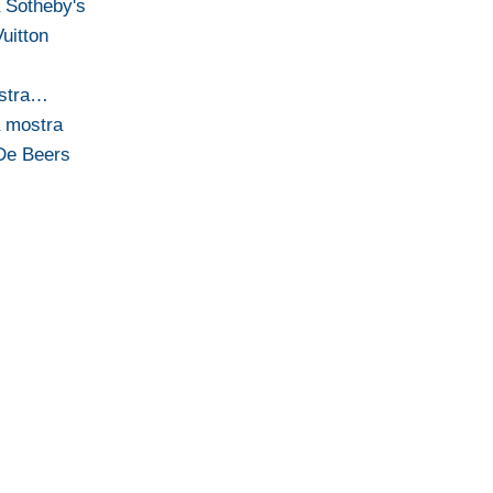
a Sotheby's
Vuitton
ostra…
a mostra
 De Beers