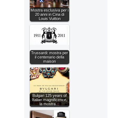
Mostra esclusiva per i
20 anni in Cina di
Louis Vuitton
Trussardi: mostra per
il centenario della
maison
Bulgari 125 years of
Italian magnificence,
la mostra…