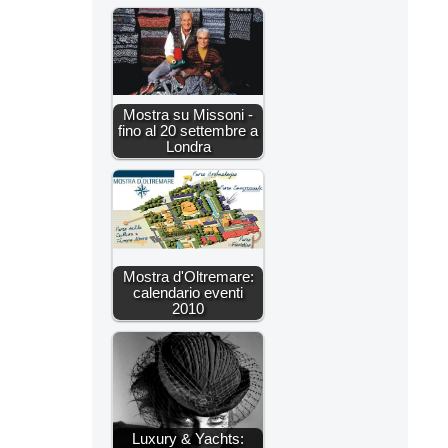
Mostra su Missoni -
fino al 20 settembre a
Londra
Mostra d'Oltremare:
calendario eventi
2010
Luxury & Yachts: