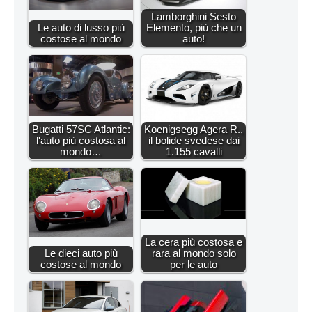
Lamborghini Sesto
Le auto di lusso più
Elemento, più che un
costose al mondo
auto!
Bugatti 57SC Atlantic:
Koenigsegg Agera R.,
l'auto più costosa al
il bolide svedese dai
mondo…
1.155 cavalli
La cera più costosa e
Le dieci auto più
rara al mondo solo
costose al mondo
per le auto