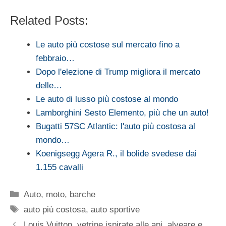
Related Posts:
Le auto più costose sul mercato fino a
febbraio…
Dopo l'elezione di Trump migliora il mercato
delle…
Le auto di lusso più costose al mondo
Lamborghini Sesto Elemento, più che un auto!
Bugatti 57SC Atlantic: l'auto più costosa al
mondo…
Koenigsegg Agera R., il bolide svedese dai
1.155 cavalli
Categorie
Auto, moto, barche
Tag
auto più costosa
,
auto sportive
Louis Vuitton, vetrine ispirate alle api, alveare e