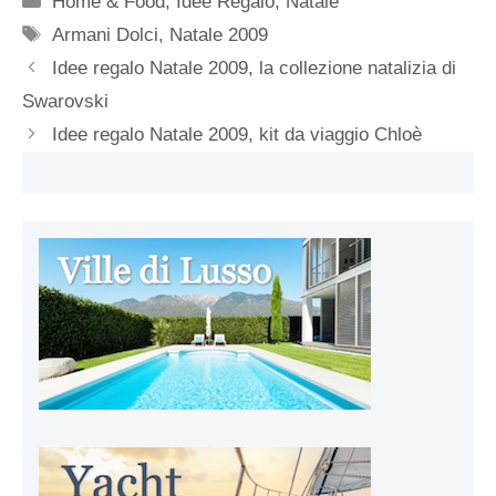
Home & Food
,
Idee Regalo
,
Natale
Tag
Armani Dolci
,
Natale 2009
Idee regalo Natale 2009, la collezione natalizia di
Swarovski
Idee regalo Natale 2009, kit da viaggio Chloè