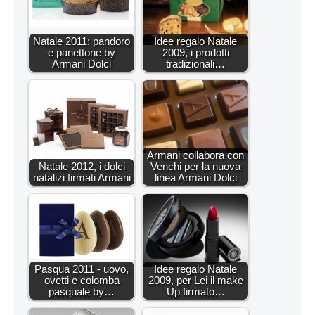
Natale 2011: pandoro
Idee regalo Natale
e panettone by
2009, i prodotti
Armani Dolci
tradizionali…
Armani collabora con
Natale 2012, i dolci
Venchi per la nuova
natalizi firmati Armani
linea Armani Dolci
Pasqua 2011 - uovo,
Idee regalo Natale
ovetti e colomba
2009, per Lei il make
pasquale by…
Up firmato…