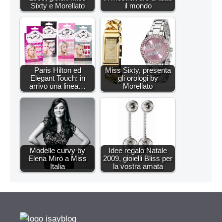
Sixty e Morellato
il mondo
Paris Hilton ed
Miss Sixty, presenta
Elegant Touch: in
gli orologi by
arrivo una linea…
Morellato
Modelle curvy by
Idee regalo Natale
Elena Mirò a Miss
2009, gioielli Bliss per
Italia
la vostra amata