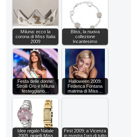
Miluna: ecco la
Bliss, la nuova
corona di Miss Italia
collezione
2009
Incantesimo
Festa delle donne:
Halloween 2009:
Stroili Oro e Miluna
Federica Fontana
festeggiano…
matrina di Miss…
Idee regalo Natale
First 2009: a Vicenza
2009, gioielli Miss
in mostra l'oro di tutto