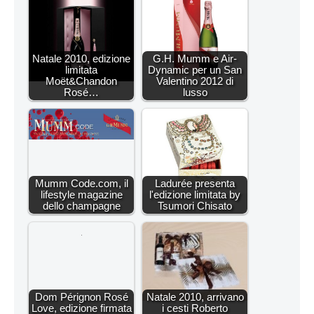
Natale 2010, edizione
G.H. Mumm e Air-
limitata
Dynamic per un San
Moët&Chandon
Valentino 2012 di
Rosé…
lusso
Mumm Code.com, il
Ladurée presenta
lifestyle magazine
l'edizione limitata by
dello champagne
Tsumori Chisato
Dom Pérignon Rosé
Natale 2010, arrivano
Love, edizione firmata
i cesti Roberto