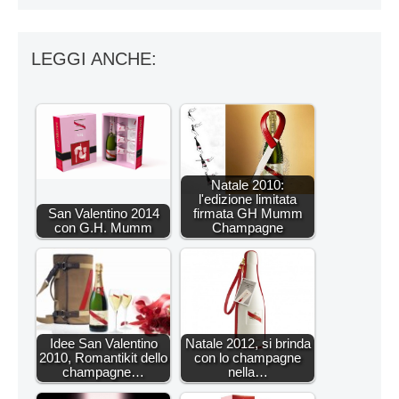
LEGGI ANCHE:
Natale 2010:
l'edizione limitata
San Valentino 2014
firmata GH Mumm
con G.H. Mumm
Champagne
Idee San Valentino
Natale 2012, si brinda
2010, Romantikit dello
con lo champagne
champagne…
nella…