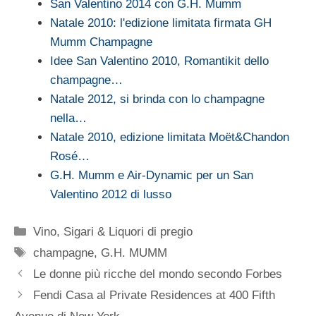
San Valentino 2014 con G.H. Mumm
Natale 2010: l'edizione limitata firmata GH
Mumm Champagne
Idee San Valentino 2010, Romantikit dello
champagne…
Natale 2012, si brinda con lo champagne
nella…
Natale 2010, edizione limitata Moët&Chandon
Rosé…
G.H. Mumm e Air-Dynamic per un San
Valentino 2012 di lusso
Categorie
Vino, Sigari & Liquori di pregio
Tag
champagne
,
G.H. MUMM
Le donne più ricche del mondo secondo Forbes
Fendi Casa al Private Residences at 400 Fifth