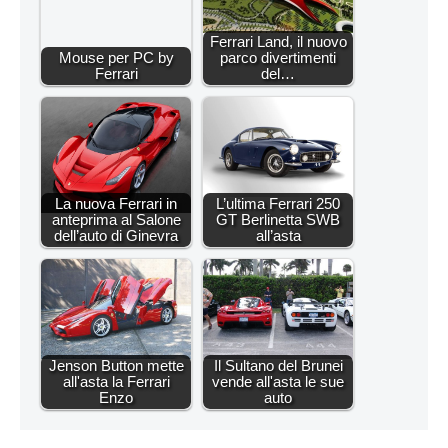
Ferrari Land, il nuovo
Mouse per PC by
parco divertimenti
Ferrari
del…
La nuova Ferrari in
L’ultima Ferrari 250
anteprima al Salone
GT Berlinetta SWB
dell’auto di Ginevra
all’asta
Jenson Button mette
Il Sultano del Brunei
all'asta la Ferrari
vende all'asta le sue
Enzo
auto