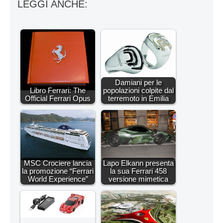
LEGGI ANCHE:
Damiani per le
Libro Ferrari: The
popolazioni colpite dal
Official Ferrari Opus
terremoto in Emilia
MSC Crociere lancia
Lapo Elkann presenta
la promozione “Ferrari
la sua Ferrari 458
World Experience”
versione mimetica