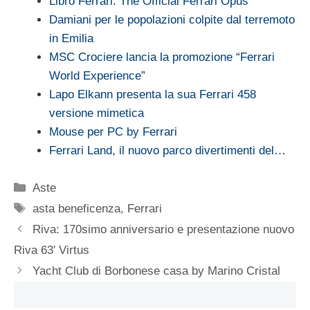
Libro Ferrari: The Official Ferrari Opus
Damiani per le popolazioni colpite dal terremoto
in Emilia
MSC Crociere lancia la promozione “Ferrari
World Experience”
Lapo Elkann presenta la sua Ferrari 458
versione mimetica
Mouse per PC by Ferrari
Ferrari Land, il nuovo parco divertimenti del…
Categorie
Aste
Tag
asta beneficenza
,
Ferrari
Riva: 170simo anniversario e presentazione nuovo
Riva 63′ Virtus
Yacht Club di Borbonese casa by Marino Cristal