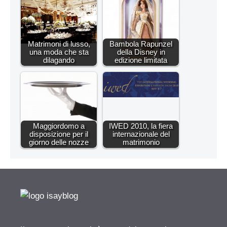
Matrimoni di lusso,
Bambola Rapunzel
una moda che sta
della Disney in
dilagando
edizione limitata
Maggiordomo a
IWED 2010, la fiera
disposizione per il
internazionale del
giorno delle nozze
matrimonio