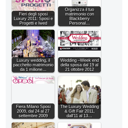
Organizza il tuo
Fieri degli sposi
matrimonio con
Luxury 2011: Sposi e
Blackberry
Progetti e Iwed
Personal…
Luxury wedding, il
Wedding –Week end
pacchetto matrimonio
della sposa dal 19 al
da 1 milione…
21 ottobre 2012
Fiera Milano Sposi
The Luxury Wedding
2009, dal 24 al 27
& Gift Fair 2011,
settembre 2009
dall'11 al 13…