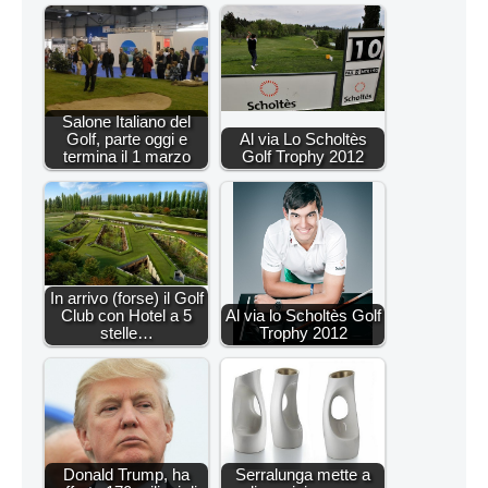
Salone Italiano del
Golf, parte oggi e
Al via Lo Scholtès
termina il 1 marzo
Golf Trophy 2012
In arrivo (forse) il Golf
Club con Hotel a 5
Al via lo Scholtès Golf
stelle…
Trophy 2012
Donald Trump, ha
Serralunga mette a