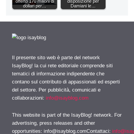
offerto 170 milioni di
disposizione per
dollari per…
Damiani le…
Il presente sito web è parte del network
IsayBlog! la cui rete editoriale comprende siti
tematici di informazione indipendente che
contano sul contributo di appassionati ed esperti
del settore. Per pubblicità, comunicati e
collaborazioni:
info@isayblog.com
This website is part of the IsayBlog! network. For
advertising, press releases and other
opportunities:
info@isayblog.comContattaci
:
info@isa