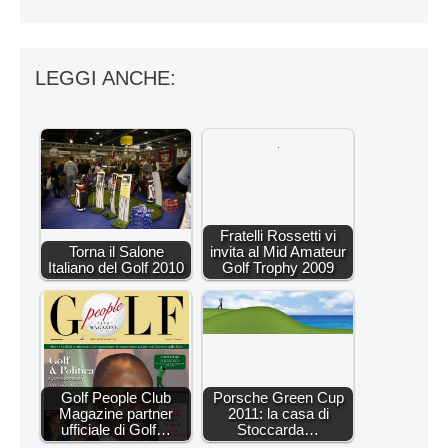
LEGGI ANCHE:
Fratelli Rossetti vi
Torna il Salone
invita al Mid Amateur
Italiano del Golf 2010
Golf Trophy 2009
Golf People Club
Porsche Green Cup
Magazine partner
2011: la casa di
ufficiale di Golf…
Stoccarda…