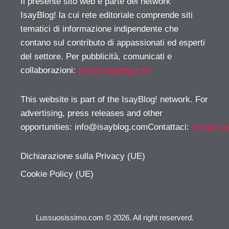
Il presente sito web è parte del network
IsayBlog! la cui rete editoriale comprende siti
tematici di informazione indipendente che
contano sul contributo di appassionati ed esperti
del settore. Per pubblicità, comunicati e
collaborazioni:
info@isayblog.com
This website is part of the IsayBlog! network. For
advertising, press releases and other
opportunities:
info@isayblog.comContattaci
:
info@isa
Dichiarazione sulla Privacy (UE)
Cookie Policy (UE)
Lussuosissimo.com © 2026. All right reserverd.