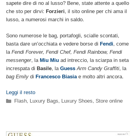
sapete dire di no al lusso? Bene, state attente a quello
che sto per dirvi:
Forzieri
, il sito online per chi ama il
lusso, a numerosi marchi in saldo.
Sono numerose le bag, portafogli, scialle scontati,
basta dare un’occhiata e vedere borse di
Fendi
, come
la
Fendi Forever, Fendi Chef, Fendi Rainbow, Fendi
messenger
, la
Miu Miu
ad intreccio, la sciarpa in seta
increspata di
Basile
, la
Guess
Arm Candy Graffiti
, la
bag Emily
di
Francesco Biasia
e molto altri ancora.
Leggi il resto
Categorie
Flash
,
Luxury Bags
,
Luxury Shoes
,
Store online