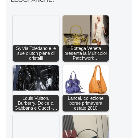
Sylvia Toledano e le
Bottega Veneta
sue clutch piene di
presenta la Multicolor
cristalli
Patchwork…
Louis Vuitton,
Lancel, collezione
Burberry, Dolce &
borse primavera
Gabbana e Gucci -…
estate 2010