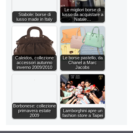
Le migliori borse di
Stabole: borse di
lusso da acquistare a
lusso made in Italy
Natale…
Caleidos, collezione
Le borse pastello, da
accessori autunno
Chanel a Marc
inverno 2009/2010
Jacobs
Borbonese: collezione
primavera estate
Lamborghini apre un
2009
fashion store a Taipei