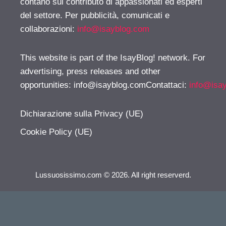
contano sul contributo di appassionati ed esperti
del settore. Per pubblicità, comunicati e
collaborazioni:
info@isayblog.com
This website is part of the IsayBlog! network. For
advertising, press releases and other
opportunities:
info@isayblog.comContattaci
:
info@isa
Dichiarazione sulla Privacy (UE)
Cookie Policy (UE)
Lussuosissimo.com © 2026. All right reserverd.