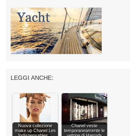
LEGGI ANCHE:
Nuova collezione
Chanel veste
make up Chanel Les
temporaneamente le
Indispensables…
vetrine di Harrods