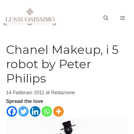
Vai
al
ME
contenuto
Chanel Makeup, i 5
robot by Peter
Philips
14 Febbraio 2011
di
Redazione
Spread the love