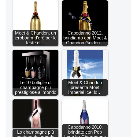
Moet & Chandon, un
Capodanno 2012,
jeroboam d'orè per le
brindiamo con Moet &
feste di…
Chandon Golden…
Le 10 bottiglie di
Moët & Chandon
champagne più
presenta Moet
prestigiose al mondo
Imperial Ice, lo…
Capodanno 2010,
Lo champagne più
brindate con Pop
costoso del mondo
Love by Champagne