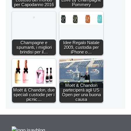
per Capodanno 2016
Pommery
Champagne e
Idee Regalo Natale
spumanti, i migliori
2009, custodia per
brindisi per il…
iPhone o…
Moët & Chandon
Moët & Chandon, due
parteciperà agli US
speciali custodie per i
Open per una buona
picnic…
causa