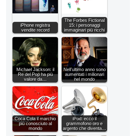
The Forbes Fictional
iPhone registra
15: i personaggi
vendite record
immaginari più ricchi
Michael Jackson: il
Nell'ultimo anno sono
Re del Pop ha più
aumentati i milionari
valore da…
nel mondo
Coca Cola il marchio
iPod: ecco il
più conosciuto al
grammofono oro e
mondo
argento che diventa…