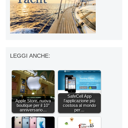
LEGGI ANCHE:
SafeCell App
Apple Store, nuova
l'applicazione più
boutique per il 10°
costosa al mondo
anniversario…
per…