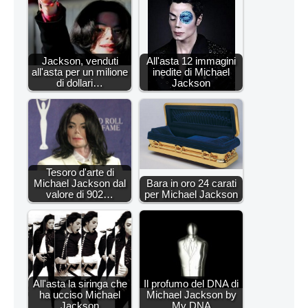
Jackson, venduti
All'asta 12 immagini
all'asta per un milione
inedite di Michael
di dollari…
Jackson
Tesoro d'arte di
Michael Jackson dal
Bara in oro 24 carati
valore di 902…
per Michael Jackson
All'asta la siringa che
Il profumo del DNA di
ha ucciso Michael
Michael Jackson by
Jackson
My DNA