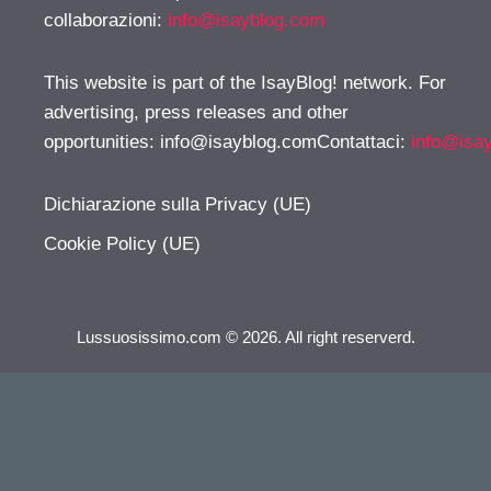
collaborazioni:
info@isayblog.com
This website is part of the IsayBlog! network. For
advertising, press releases and other
opportunities:
info@isayblog.comContattaci
:
info@isa
Dichiarazione sulla Privacy (UE)
Cookie Policy (UE)
Lussuosissimo.com © 2026. All right reserverd.