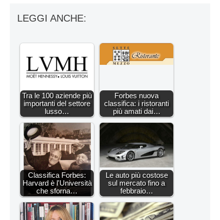
LEGGI ANCHE:
Tra le 100 aziende più
Forbes nuova
importanti del settore
classifica: i ristoranti
lusso…
più amati dai…
Classifica Forbes:
Le auto più costose
Harvard è l'Università
sul mercato fino a
che sforna…
febbraio…