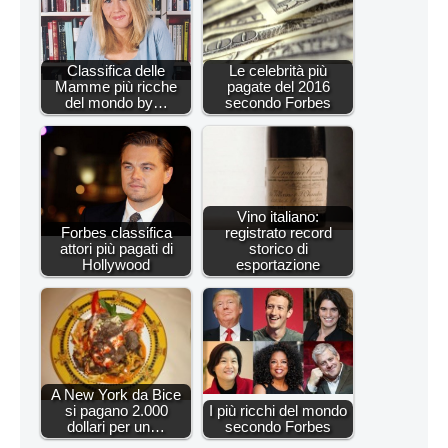
Classifica delle
Le celebrità più
Mamme più ricche
pagate del 2016
del mondo by…
secondo Forbes
Vino italiano:
Forbes classifica
registrato record
attori più pagati di
storico di
Hollywood
esportazione
A New York da Bice
si pagano 2.000
I più ricchi del mondo
dollari per un…
secondo Forbes