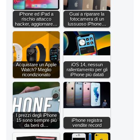
iPhone ed iPad a
Guai a riparare la
rischio attacco
fotocamera di un
hacker, aggiornare…
lussuoso iPhone…
Acquistare un Apple
iOS 14, nessun
Watch? Meglio
rallentamento per gli
ricondizionato
iPhone più datati
I prezzi degli iPhone
15 sono sempre più
iPhone registra
da beni di…
vendite record