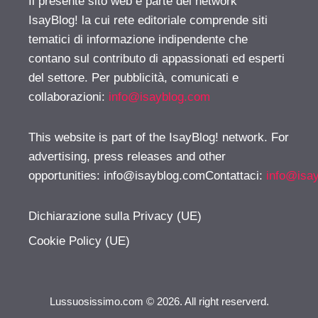
Il presente sito web è parte del network
IsayBlog! la cui rete editoriale comprende siti
tematici di informazione indipendente che
contano sul contributo di appassionati ed esperti
del settore. Per pubblicità, comunicati e
collaborazioni:
info@isayblog.com
This website is part of the IsayBlog! network. For
advertising, press releases and other
opportunities:
info@isayblog.comContattaci
:
info@isa
Dichiarazione sulla Privacy (UE)
Cookie Policy (UE)
Lussuosissimo.com © 2026. All right reserverd.