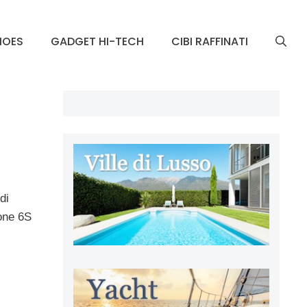
HOES
GADGET HI-TECH
CIBI RAFFINATI
di
hone 6S