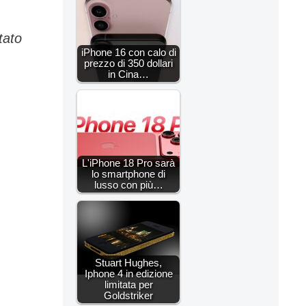
rtato
iPhone 16 con calo di
prezzo di 350 dollari
in Cina…
L'iPhone 18 Pro sarà
lo smartphone di
lusso con più…
Stuart Hughes,
Iphone 4 in edizione
limitata per
Goldstriker