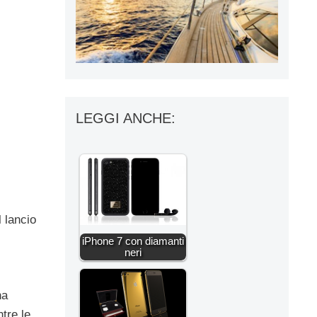
LEGGI ANCHE:
l lancio
iPhone 7 con diamanti
neri
ha
ntre le