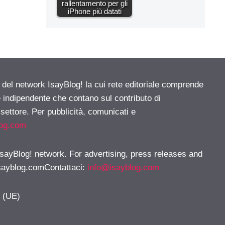
rallentamento per gli
iPhone più datati
e del network IsayBlog! la cui rete editoriale comprende
e indipendente che contano sul contributo di
 settore. Per pubblicità, comunicati e
log.com
 IsayBlog! network. For advertising, press releases and
sayblog.comContattaci
:
info@isayblog.com
y (UE)