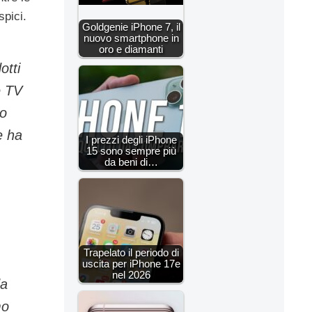
spici.
Goldgenie iPhone 7, il
nuovo smartphone in
oro e diamanti
otti
e TV
to
e ha
I prezzi degli iPhone
15 sono sempre più
da beni di…
Trapelato il periodo di
uscita per iPhone 17e
nel 2026
da
mo